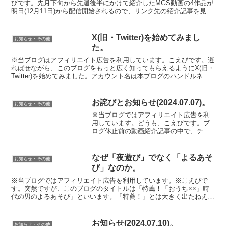
びです。先月下旬から先週後半にかけて紹介したMGS動画の4作品が
明日(12月11日)から配信開始されるので、リンク先の紹介記事を見て
気になった方はチェックしてみて下さい。・「神テ...
X(旧・Twitter)を始めてみまし
お知らせ・その他
た。
※当ブログはアフィリエイト広告を利用しています。こえびです。遅
ればせながら、このブログをもっと広く知ってもらえるようにX(旧・
Twitter)を始めてみました。アカウント名は本ブログのハンドルネー
ムと同じ「こえび」、ユーザー名は「@KOe_...
お詫びとお知らせ(2024.07.07)。
お知らせ・その他
※当ブログではアフィリエイト広告を利
用しています。どうも、こえびです。ブ
ログ休止前の動画紹介記事の中で、チェ
ックミスのためどの動画サイトからも配
信が停止されたと勘違いして非公開にし
ていた「【VR】脚は…好きですか？透き
なぜ「夜遊び」でなく「よるあそ
お知らせ・その他
通った色白美肌、これで...
び」なのか。
※当ブログではアフィリエイト広告を利用しています。※こえびで
す。突然ですが、このブログのタイトルは「特薦！「おうち××」時
代の男のよるあそび」といいます。「特薦！」とは大きく出たねえ
ー。まあ、アダルトコンテンツは好きだけど情報の収集や紹介の...
お知らせ(2024.07.10)。
お知らせ・その他