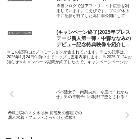
※当ブログではアフィリエイト広告を利
用しています。こえびです。ブログ休止
中に配信が終了した為に非公開にしてい
た「父親に犯●れ続ける娘の近親相姦映像
葉月みりあ」紹介記事の、記事中のリン
ク・画像を現在配信中の別ショップの物
(キャンペーン終了)2025年プレス
お知らせ・その他
に切り替えたので再公...
テージ新人第一弾・中森ななみの
デビュー記念特典映像を紹介しま
す。
※この記事にはプロモーションが含まれています。※この記事は、
2025年1月24日午前中までトップに固定表示します。※2025.01.24 お
知らせ※キャンペーン期間が終了したので、キャンペーンページおよ
び商品ページのリンクを外し、文章の一部...
パパ活女子・南梨央奈、今度は「わから
せ」男の逆襲チ〇ポ制裁で堕とされる!!
希咲那菜のスク水は神!変態男の部屋での
濡れ水着・フェラ・ぶっかけが満載!!